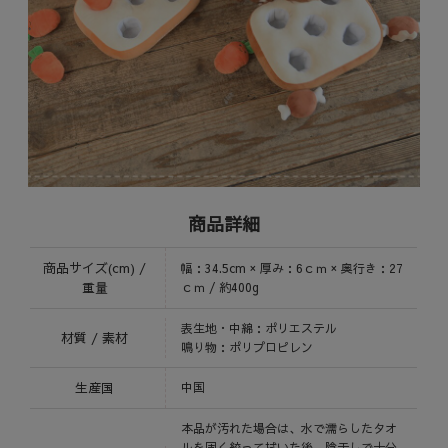
商品詳細
商品サイズ(cm) /
幅：34.5cm × 厚み：6ｃｍ × 奥行き：27
重量
ｃｍ / 約400g
表生地・中綿：ポリエステル
材質 / 素材
鳴り物：ポリプロピレン
生産国
中国
本品が汚れた場合は、水で濡らしたタオ
ルを固く絞って拭いた後、陰干しで十分