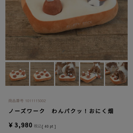
商品番号
1011115002
ノーズワーク わんパクッ！おにく畑
¥
3,980
税込
[
40
pt ]