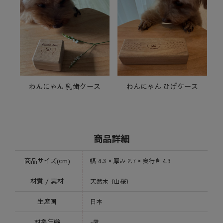
わんにゃん 乳歯ケース
わんにゃん ひげケース
商品詳細
商品サイズ(cm)
幅 4.3 × 厚み 2.7 × 奥行き 4.3
材質 / 素材
天然木（山桜）
生産国
日本
対象年齢
-歳