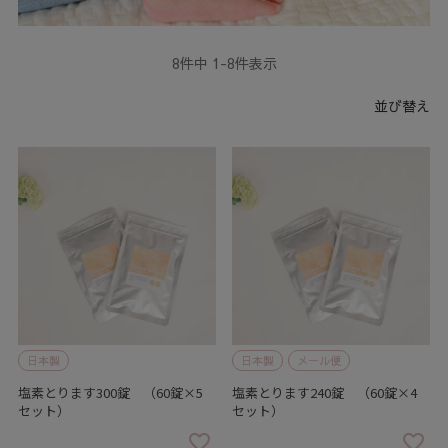
8
件中
1
-
8
件表示
並び替え
日本製
日本製
メール便
塩素とります300錠 （60錠×5
塩素とります240錠 （60錠×4
セット）
セット）