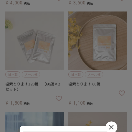
¥
4,000
¥
3,500
税込
税込
日本製
メール便
日本製
メール便
塩素とります120錠 （60錠×2
塩素とります 60錠
セット）
¥
1,800
¥
1,100
税込
税込