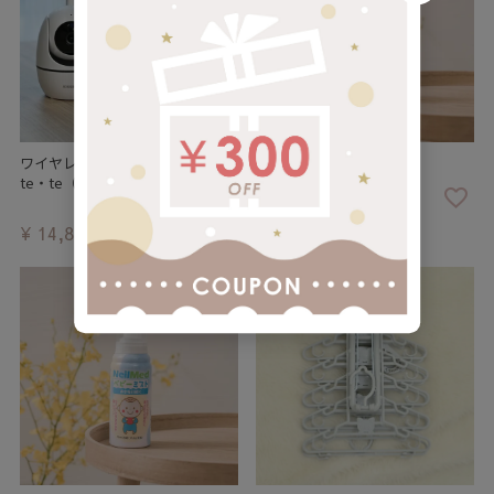
ワイヤレスベビーモニター mi・
サイナスリンス 30包
te・te（ミテテ）
¥
14,800
¥
1,780
税込
税込