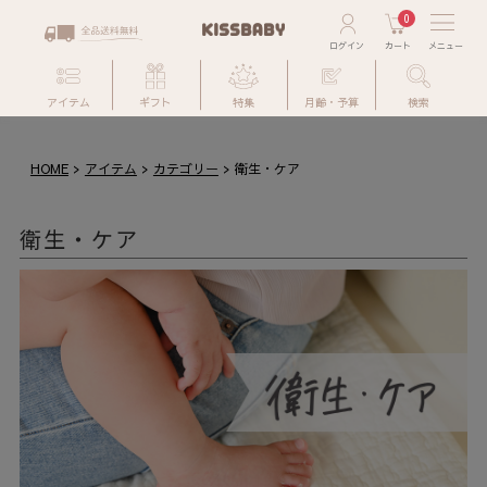
0
アイテム
ギフト
特集
月齢・予算
検索
HOME
アイテム
カテゴリー
衛生・ケア
衛生・ケア