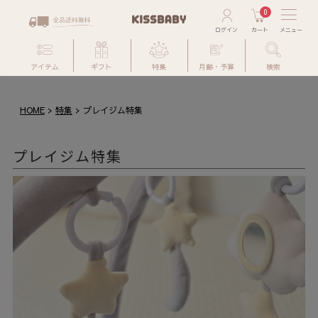
0
アイテム
ギフト
特集
月齢・予算
検索
HOME
特集
プレイジム特集
プレイジム特集