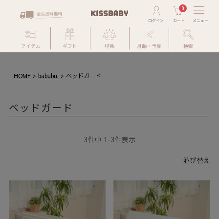
0
アイテム
ギフト
特集
月齢・予算
検索
HOME
babubu.
ベッドガード
ベッドガード
3
件中
1
-
3
件表示
並び替え