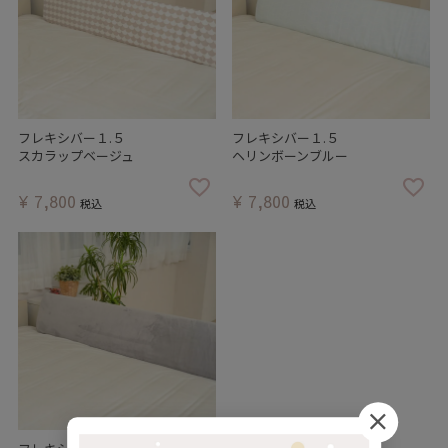
フレキシバー１.５
フレキシバー１.５
スカラップベージュ
ヘリンボーンブルー
¥
7,800
¥
7,800
税込
税込