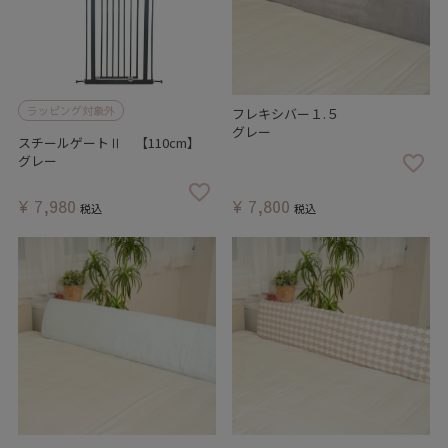
ラッピング対象外
フレキシバー１.５
グレー
スチールゲートⅡ 【110cm】
グレー
¥
7,980
¥
7,800
税込
税込