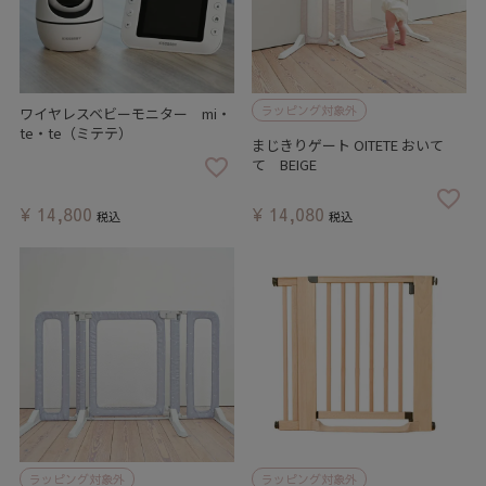
ラッピング対象外
ワイヤレスベビーモニター mi・
te・te（ミテテ）
まじきりゲート OITETE おいて
て BEIGE
¥
14,800
¥
14,080
税込
税込
ラッピング対象外
ラッピング対象外