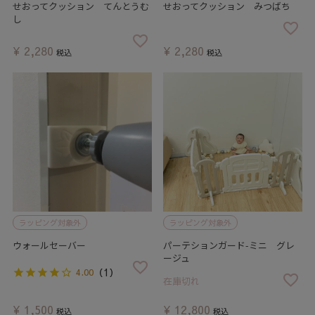
せおってクッション てんとうむ
せおってクッション みつばち
し
¥
2,280
¥
2,280
税込
税込
ラッピング対象外
ラッピング対象外
ウォールセーバー
パーテションガード-ミニ グレ
ージュ
（1）
4.00
在庫切れ
¥
1,500
¥
12,800
税込
税込