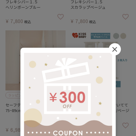
フレキシバー１.５
フレキシバー１.５
ヘリンボーンブルー
スカラップベージュ
¥
7,800
¥
7,800
税込
税込
ラッピング対象外
ラッピング対象外
セーフティウッディゲート(取付幅
まじきりゲート OITETE おいてて
75~89cm)
拡張パネル2枚組 グレー/ベージ
ュ
¥
6,980
¥
6,980
税込
税込