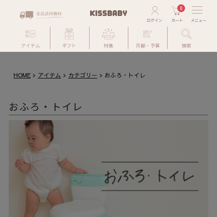
0
アイテム
ギフト
特集
月齢・予算
検索
HOME
アイテム
カテゴリー
おふろ・トイレ
おふろ・トイレ