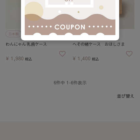
日本製
名入れ
メール便
名入れ
メール便
わんにゃん 乳歯ケース
へその緒ケース おほしさま
¥
1,980
¥
1,400
税込
税込
6
件中
1
-
6
件表示
並び替え