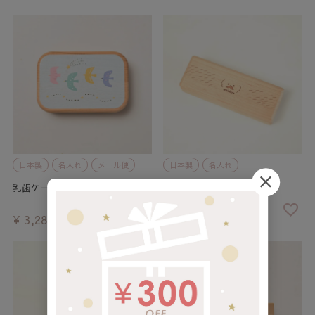
日本製
名入れ
メール便
日本製
名入れ
乳歯ケース とりさん
わんにゃん ひげケース
¥
3,280
¥
2,480
税込
税込