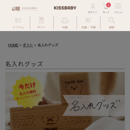
0
アイテム
ギフト
特集
月齢・予算
検索
HOME
ギフト
名入れグッズ
名入れグッズ