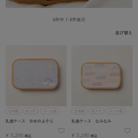
6
件中
1
-
6
件表示
並び替え
日本製
名入れ
メール便
日本製
名入れ
メール便
乳歯ケース ゆめのよぞら
乳歯ケース なみなみ
¥
3,280
¥
3,280
税込
税込