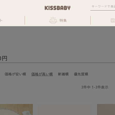
ト
特集
0円
価格が安い順
価格が高い順
新着順
優先度順
3
件中
1
-
3
件表示