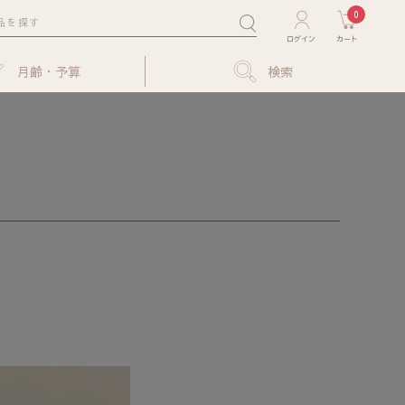
0
月齢・予算
検索