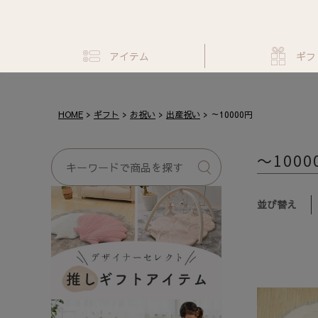
アイテム
ギフ
HOME
ギフト
お祝い
出産祝い
～10000円
～1000
並び替え