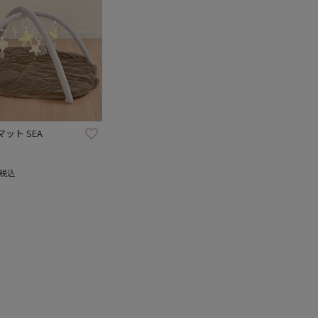
ット SEA
税込