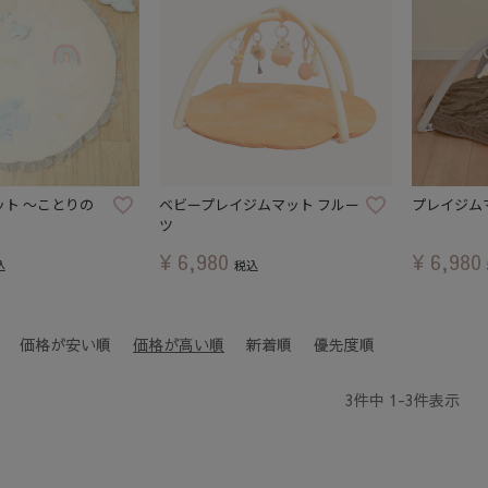
ト ～ことりの
ベビープレイジムマット フルー
プレイジムマ
ツ
¥
6,980
¥
6,980
込
税込
価格が安い順
価格が高い順
新着順
優先度順
3
件中
1
-
3
件表示