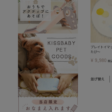
プレイトイマッ
たび～
¥
9,980
税
並び替え