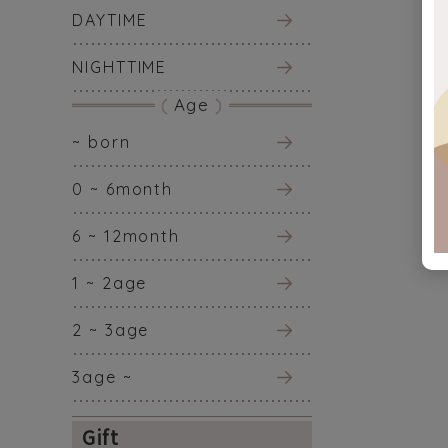
DAYTIME
NIGHTTIME
Age
~ born
0 ~ 6month
6 ~ 12month
1 ~ 2age
2 ~ 3age
3age ~
Gift