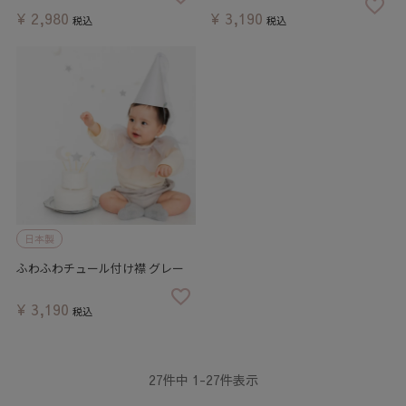
¥
2,980
¥
3,190
税込
税込
日本製
ふわふわチュール付け襟 グレー
¥
3,190
税込
27
件中
1
-
27
件表示