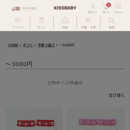
0
アイテム
ギフト
特集
月齢・予算
検索
HOME
ギフト
予算で選ぶ
～3000円
～3000円
27
件中
1
-
27
件表示
並び替え