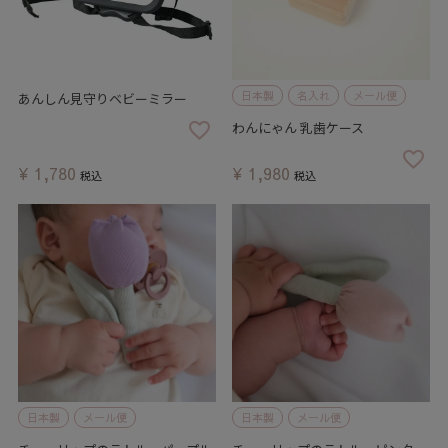
日本製
名入れ
メール便
あんしん見守りベビーミラー
わんにゃん 乳歯ケース
¥
1,780
¥
1,980
税込
税込
日本製
メール便
日本製
メール便