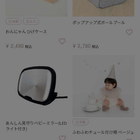
日本製
名入れ
ポップアップ式ボールプール
わんにゃん ひげケース
¥
2,480
¥
2,780
税込
税込
日本製
あんしん見守りベビーミラー(LED
ライト付き)
ふわふわチュール付け襟 ベージュ